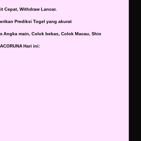
it Cepat, Withdraw Lancar.
ikan Prediksi Togel yang akurat
as Angka main, Colok bebas, Colok Macau, Shio
LACORUNA Hari ini: