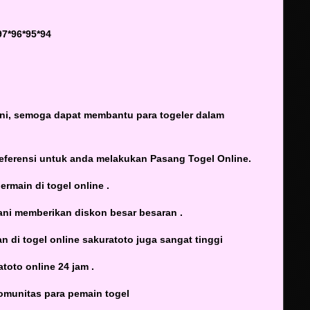
97*96*95*94
ni, semoga dapat membantu para togeler dalam
referensi untuk anda melakukan Pasang Togel Online.
rmain di togel online .
rani memberikan diskon besar besaran .
 di togel online sakuratoto juga sangat tinggi
toto online 24 jam .
komunitas para pemain togel