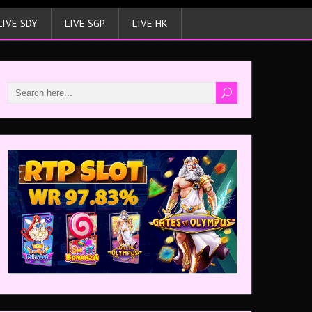
LIVE SDY
LIVE SGP
LIVE HK