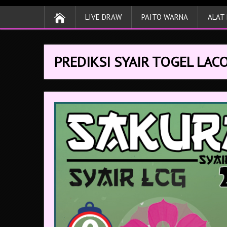
LIVE DRAW
PAITO WARNA
ALAT
PREDIKSI SYAIR TOGEL LAC