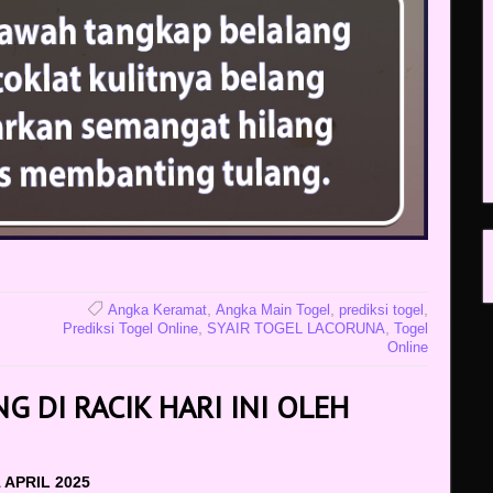
,
,
,
Angka Keramat
Angka Main Togel
prediksi togel
,
,
Prediksi Togel Online
SYAIR TOGEL LACORUNA
Togel
Online
G DI RACIK HARI INI OLEH
 APRIL 2025