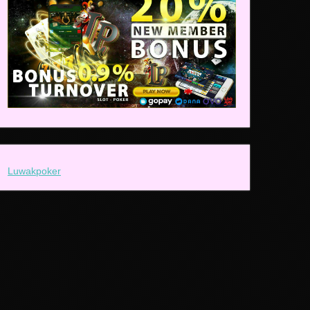
Luwakpoker