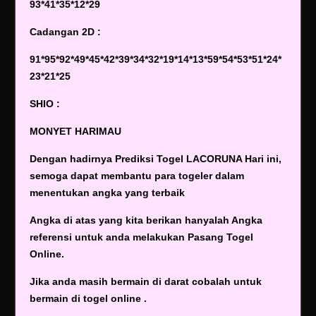
93*41*35*12*29
Cadangan 2D :
91*95*92*49*45*42*39*34*32*19*14*13*59*54*53*51*24*
23*21*25
SHIO :
MONYET HARIMAU
Dengan hadirnya Prediksi Togel LACORUNA Hari ini,
semoga dapat membantu para togeler dalam
menentukan angka yang terbaik
Angka di atas yang kita berikan hanyalah Angka
referensi untuk anda melakukan Pasang Togel
Online.
Jika anda masih bermain di darat cobalah untuk
bermain di togel online .