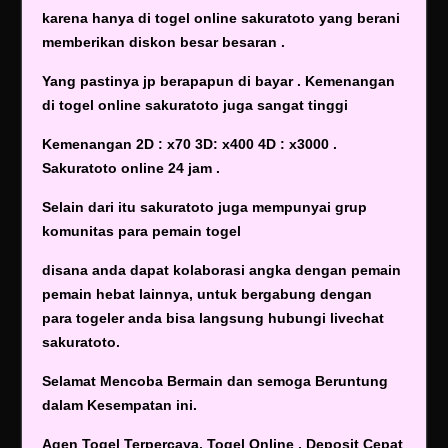
karena hanya di togel online sakuratoto yang berani
memberikan diskon besar besaran .
Yang pastinya jp berapapun di bayar . Kemenangan
di togel online sakuratoto juga sangat tinggi
Kemenangan 2D : x70 3D: x400 4D : x3000 .
Sakuratoto online 24 jam .
Selain dari itu sakuratoto juga mempunyai grup
komunitas para pemain togel
disana anda dapat kolaborasi angka dengan pemain
pemain hebat lainnya, untuk bergabung dengan
para togeler anda bisa langsung hubungi livechat
sakuratoto.
Selamat Mencoba Bermain dan semoga Beruntung
dalam Kesempatan ini.
Agen Togel Terpercaya, Togel Online , Deposit Cepat