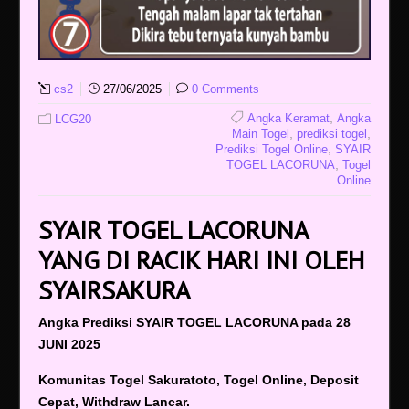
cs2
27/06/2025
0 Comments
,
Angka Keramat
Angka
LCG20
,
,
Main Togel
prediksi togel
,
Prediksi Togel Online
SYAIR
,
TOGEL LACORUNA
Togel
Online
SYAIR TOGEL LACORUNA
YANG DI RACIK HARI INI OLEH
SYAIRSAKURA
Angka Prediksi SYAIR TOGEL LACORUNA pada 28
JUNI 2025
Komunitas Togel Sakuratoto, Togel Online, Deposit
Cepat, Withdraw Lancar.