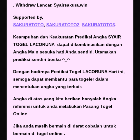
, Withdraw Lancar, Syairsakura.win
Supported by,
SAKURATOTO
,
SAKURATOTO2
,
SAKURATOTO3
.
Keampuhan dan Keakuratan Prediksi Angka SYAIR
TOGEL LACORUNA dapat dikombinasikan dengan
Angka Main sesuka hati Anda sendiri. Utamakan
prediksi sendiri bosku ^_^
Dengan hadirnya Prediksi Togel LACORUNA Hari ini,
semoga dapat membantu para togeler dalam
menentukan angka yang terbaik
Angka di atas yang kita berikan hanyalah Angka
referensi untuk anda melakukan Pasang Togel
Online.
Jika anda masih bermain di darat cobalah untuk
bermain di togel online .