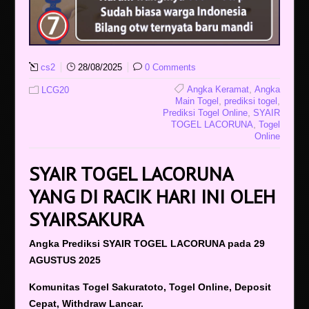
cs2
28/08/2025
0 Comments
,
Angka Keramat
Angka
LCG20
,
,
Main Togel
prediksi togel
,
Prediksi Togel Online
SYAIR
,
TOGEL LACORUNA
Togel
Online
SYAIR TOGEL LACORUNA
YANG DI RACIK HARI INI OLEH
SYAIRSAKURA
Angka Prediksi SYAIR TOGEL LACORUNA pada 29
AGUSTUS 2025
Komunitas Togel Sakuratoto, Togel Online, Deposit
Cepat, Withdraw Lancar.