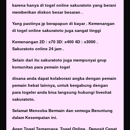
karena hanya di togel online sakuratoto yang berani
memberikan diskon besar besaran .
Yang pastinya jp berapapun di bayar . Kemenangan
di togel online sakuratoto juga sangat tinggi
Kemenangan 2D : x70 3D: x400 4D : x3000 .
Sakuratoto online 24 jam .
Selain dari itu sakuratoto juga mempunyai grup
komunitas para pemain togel
disana anda dapat kolaborasi angka dengan pemain
pemain hebat lainnya, untuk bergabung dengan
para togeler anda bisa langsung hubungi livechat
sakuratoto.
Selamat Mencoba Bermain dan semoga Beruntung
dalam Kesempatan ini.
Agen Togel Terpercaya, Togel Online , Deposit Cepat