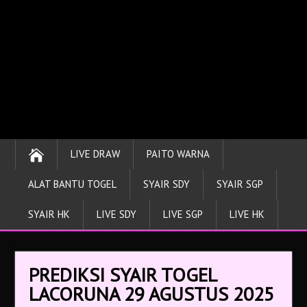
LIVE DRAW
PAITO WARNA
ALAT BANTU TOGEL
SYAIR SDY
SYAIR SGP
SYAIR HK
LIVE SDY
LIVE SGP
LIVE HK
PREDIKSI SYAIR TOGEL
LACORUNA 29 AGUSTUS 2025