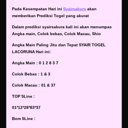
Pada Kesempatan Hari ini
Syairsakura
akan
memberikan Prediksi Togel yang akurat
Dalam prediksi syairsakura kali ini akan menumpas
Angka main, Colok bebas, Colok Macau, Shio
Angka Main Paling Jitu dan Tepat SYAIR TOGEL
LACORUNA Hari ini:
Angka Main : 0 1 2 8 3 7
Colok Bebas : 1 & 3
Colok Macau : 01 & 37
TOP 5Line :
01*12*28*83*37
Bom 5Line :