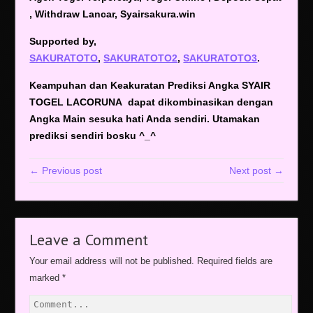
, Withdraw Lancar, Syairsakura.win
Supported by,
SAKURATOTO
,
SAKURATOTO2
,
SAKURATOTO3
.
Keampuhan dan Keakuratan Prediksi Angka SYAIR
TOGEL LACORUNA dapat dikombinasikan dengan
Angka Main sesuka hati Anda sendiri. Utamakan
prediksi sendiri bosku ^_^
← Previous post
Next post →
Leave a Comment
Your email address will not be published.
Required fields are
marked
*