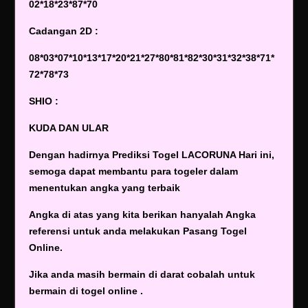
02*18*23*87*70
Cadangan 2D :
08*03*07*10*13*17*20*21*27*80*81*82*30*31*32*38*71*
72*78*73
SHIO :
KUDA DAN ULAR
Dengan hadirnya Prediksi Togel LACORUNA Hari ini,
semoga dapat membantu para togeler dalam
menentukan angka yang terbaik
Angka di atas yang kita berikan hanyalah Angka
referensi untuk anda melakukan Pasang Togel
Online.
Jika anda masih bermain di darat cobalah untuk
bermain di togel online .