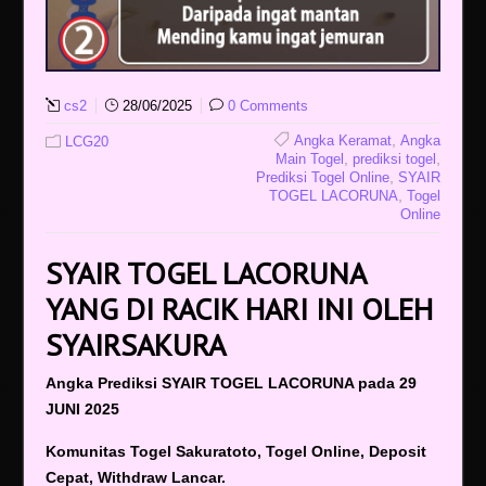
cs2
28/06/2025
0 Comments
,
Angka Keramat
Angka
LCG20
,
,
Main Togel
prediksi togel
,
Prediksi Togel Online
SYAIR
,
TOGEL LACORUNA
Togel
Online
SYAIR TOGEL LACORUNA
YANG DI RACIK HARI INI OLEH
SYAIRSAKURA
Angka Prediksi SYAIR TOGEL LACORUNA pada 29
JUNI 2025
Komunitas Togel Sakuratoto, Togel Online, Deposit
Cepat, Withdraw Lancar.