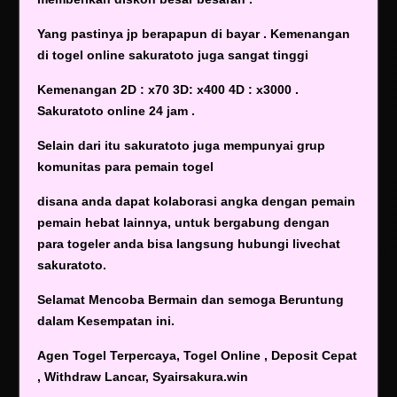
Yang pastinya jp berapapun di bayar . Kemenangan
di togel online sakuratoto juga sangat tinggi
Kemenangan 2D : x70 3D: x400 4D : x3000 .
Sakuratoto online 24 jam .
Selain dari itu sakuratoto juga mempunyai grup
komunitas para pemain togel
disana anda dapat kolaborasi angka dengan pemain
pemain hebat lainnya, untuk bergabung dengan
para togeler anda bisa langsung hubungi livechat
sakuratoto.
Selamat Mencoba Bermain dan semoga Beruntung
dalam Kesempatan ini.
Agen Togel Terpercaya, Togel Online , Deposit Cepat
, Withdraw Lancar, Syairsakura.win