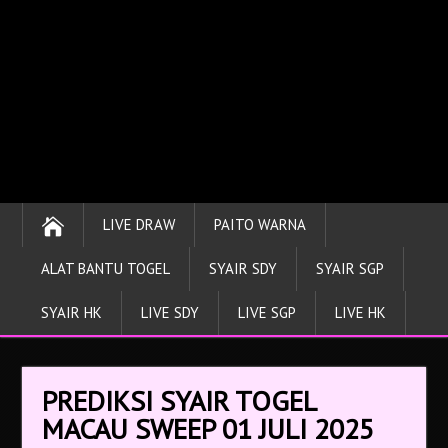
LIVE DRAW
PAITO WARNA
ALAT BANTU TOGEL
SYAIR SDY
SYAIR SGP
SYAIR HK
LIVE SDY
LIVE SGP
LIVE HK
PREDIKSI SYAIR TOGEL
MACAU SWEEP 01 JULI 2025