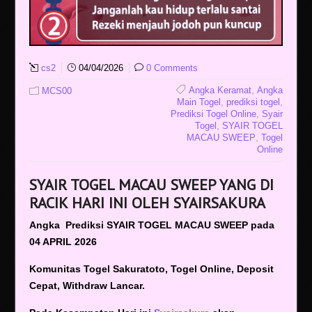
cs2
04/04/2026
0 Comments
,
Angka Keramat
Angka
MCS00
,
,
Main Togel
prediksi togel
,
Prediksi Togel Online
Syair
,
Togel
SYAIR TOGEL
,
MACAU SWEEP
Togel
Online
SYAIR TOGEL MACAU SWEEP YANG DI
RACIK HARI INI OLEH SYAIRSAKURA
Angka Prediksi SYAIR TOGEL MACAU SWEEP pada
04 APRIL 2026
Komunitas Togel Sakuratoto, Togel Online, Deposit
Cepat, Withdraw Lancar.