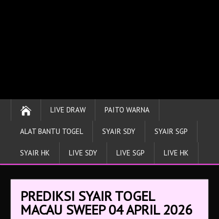
LIVE DRAW
PAITO WARNA
ALAT BANTU TOGEL
SYAIR SDY
SYAIR SGP
SYAIR HK
LIVE SDY
LIVE SGP
LIVE HK
PREDIKSI SYAIR TOGEL
MACAU SWEEP 04 APRIL 2026