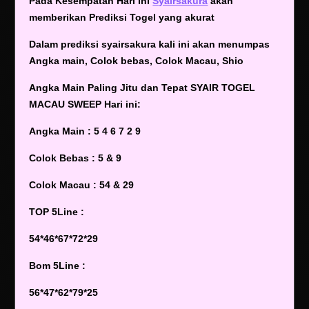
Pada Kesempatan Hari ini
Syairsakura
akan
memberikan Prediksi Togel yang akurat
Dalam prediksi syairsakura kali ini akan menumpas
Angka main, Colok bebas, Colok Macau, Shio
Angka Main Paling Jitu dan Tepat SYAIR TOGEL
MACAU SWEEP Hari ini:
Angka Main : 5 4 6 7 2 9
Colok Bebas : 5 & 9
Colok Macau : 54 & 29
TOP 5Line :
54*46*67*72*29
Bom 5Line :
56*47*62*79*25