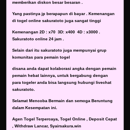
memberikan diskon besar besaran .
Yang pastinya jp berapapun di bayar . Kemenangan
di togel online sakuratoto juga sangat tinggi
Kemenangan 2D : x70 3D: x400 4D : x3000 .
Sakuratoto online 24 jam .
Selain dari itu sakuratoto juga mempunyai grup
komunitas para pemain togel
disana anda dapat kolaborasi angka dengan pemain
pemain hebat lainnya, untuk bergabung dengan
para togeler anda bisa langsung hubungi livechat
sakuratoto.
Selamat Mencoba Bermain dan semoga Beruntung
dalam Kesempatan ini.
Agen Togel Terpercaya, Togel Online , Deposit Cepat
, Withdraw Lancar, Syairsakura.win