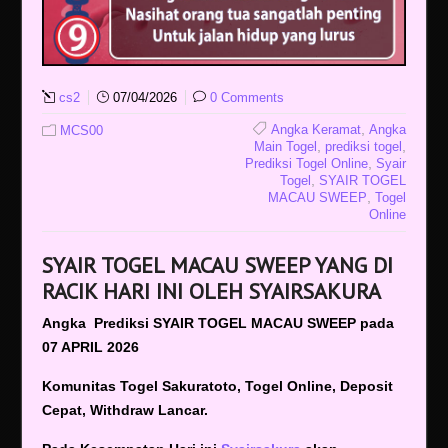
cs2
07/04/2026
0 Comments
,
Angka Keramat
Angka
MCS00
,
,
Main Togel
prediksi togel
,
Prediksi Togel Online
Syair
,
Togel
SYAIR TOGEL
,
MACAU SWEEP
Togel
Online
SYAIR TOGEL MACAU SWEEP YANG DI
RACIK HARI INI OLEH SYAIRSAKURA
Angka Prediksi SYAIR TOGEL MACAU SWEEP pada
07 APRIL 2026
Komunitas Togel Sakuratoto, Togel Online, Deposit
Cepat, Withdraw Lancar.