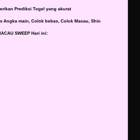
ikan Prediksi Togel yang akurat
as Angka main, Colok bebas, Colok Macau, Shio
MACAU SWEEP Hari ini: