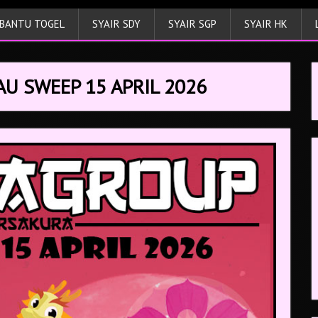
 BANTU TOGEL
SYAIR SDY
SYAIR SGP
SYAIR HK
AU SWEEP 15 APRIL 2026