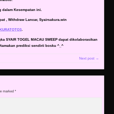
 dalam Kesempatan ini.
pat , Withdraw Lancar, Syairsakura.win
KURATOTO3
.
ngka SYAIR TOGEL MACAU SWEEP dapat dikolaborasikan
tamakan prediksi sendirii bosku ^_^
Next post →
are marked
*