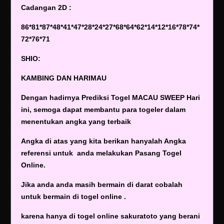
Cadangan 2D :
86*81*87*48*41*47*28*24*27*68*64*62*14*12*16*78*74*
72*76*71
SHIO:
KAMBING DAN HARIMAU
Dengan hadirnya Prediksi Togel MACAU SWEEP Hari
ini, semoga dapat membantu para togeler dalam
menentukan angka yang terbaik
Angka di atas yang kita berikan hanyalah Angka
referensi untuk anda melakukan Pasang Togel
Online.
Jika anda anda masih bermain di darat cobalah
untuk bermain di togel online .
karena hanya di togel online sakuratoto yang berani