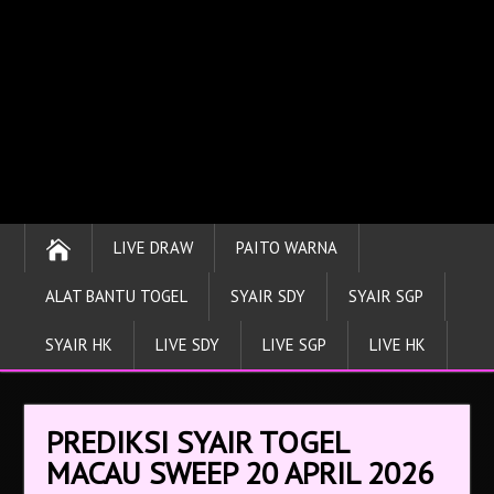
LIVE DRAW
PAITO WARNA
ALAT BANTU TOGEL
SYAIR SDY
SYAIR SGP
SYAIR HK
LIVE SDY
LIVE SGP
LIVE HK
PREDIKSI SYAIR TOGEL
MACAU SWEEP 20 APRIL 2026