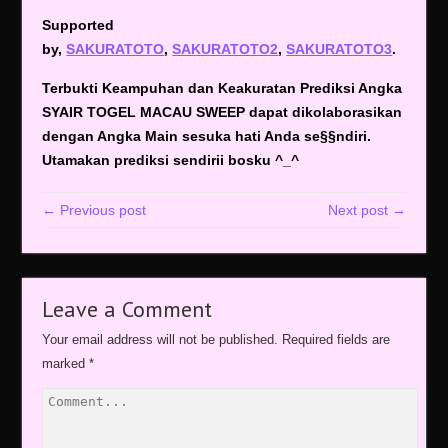
Supported
by,
SAKURATOTO
,
SAKURATOTO2
,
SAKURATOTO3
.
Terbukti Keampuhan dan Keakuratan Prediksi Angka
SYAIR TOGEL MACAU SWEEP dapat dikolaborasikan
dengan Angka Main sesuka hati Anda se§§ndiri.
Utamakan prediksi sendirii bosku ^_^
← Previous post
Next post →
Leave a Comment
Your email address will not be published.
Required fields are
marked
*