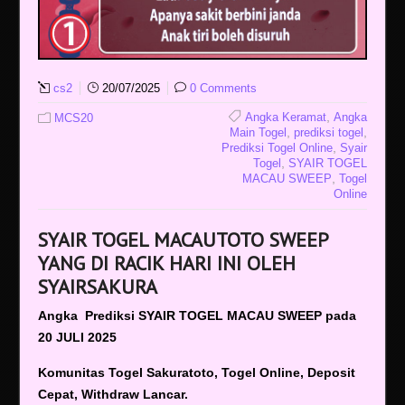
cs2
20/07/2025
0 Comments
,
Angka Keramat
Angka
MCS20
,
,
Main Togel
prediksi togel
,
Prediksi Togel Online
Syair
,
Togel
SYAIR TOGEL
,
MACAU SWEEP
Togel
Online
SYAIR TOGEL MACAUTOTO SWEEP
YANG DI RACIK HARI INI OLEH
SYAIRSAKURA
Angka Prediksi SYAIR TOGEL MACAU SWEEP pada
20
JULI
2025
Komunitas Togel Sakuratoto, Togel Online, Deposit
Cepat, Withdraw Lancar.