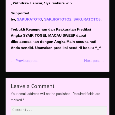
, Withdraw Lancar, Syairsakura.win
Supported
by,
SAKURATOTO
,
SAKURATOTO2
,
SAKURATOTO3
.
Terbukti Keampuhan dan Keakuratan Prediksi
Angka SYAIR TOGEL MACAU SWEEP dapat
dikolaborasikan dengan Angka Main sesuka hati
Anda sendiri. Utamakan prediksi sendirii bosku ^_^
← Previous post
Next post →
Leave a Comment
Your email address will not be published.
Required fields are
marked
*