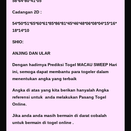
58*64*80*41*05
Cadangan 2D :
54*50*51*65*60*61*85*86*81*45*46*48*06*08*04*15*16*
18*14*10
SHIO:
ANJING DAN ULAR
Dengan hadirnya Prediksi Togel MACAU SWEEP Hari
ini, semoga dapat membantu para togeler dalam
menentukan angka yang terbaik
Angka di atas yang kita berikan hanyalah Angka
referensi untuk anda melakukan Pasang Togel
Online.
Jika anda anda masih bermain di darat cobalah
untuk bermain di togel online .