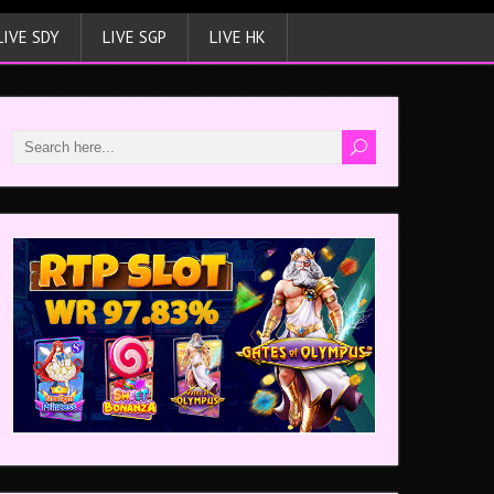
LIVE SDY
LIVE SGP
LIVE HK