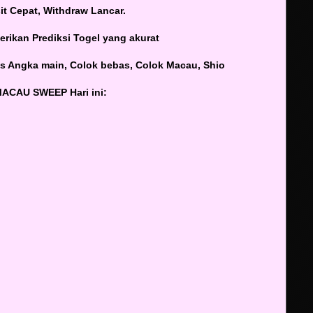
it Cepat, Withdraw Lancar.
ikan Prediksi Togel yang akurat
as Angka main, Colok bebas, Colok Macau, Shio
MACAU SWEEP Hari ini: