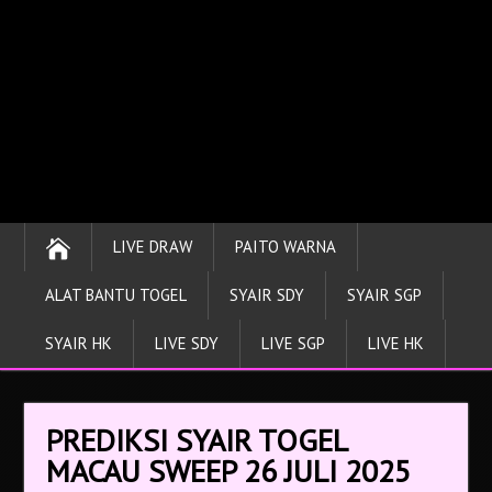
LIVE DRAW
PAITO WARNA
ALAT BANTU TOGEL
SYAIR SDY
SYAIR SGP
SYAIR HK
LIVE SDY
LIVE SGP
LIVE HK
PREDIKSI SYAIR TOGEL
MACAU SWEEP 26 JULI 2025