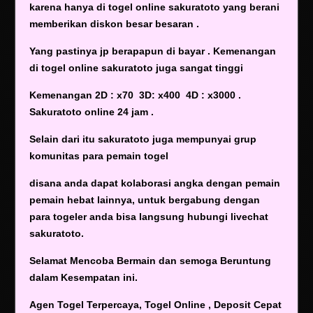
karena hanya di togel online sakuratoto yang berani
memberikan diskon besar besaran .
Yang pastinya jp berapapun di bayar . Kemenangan
di togel online sakuratoto juga sangat tinggi
Kemenangan 2D : x70 3D: x400 4D : x3000 .
Sakuratoto online 24 jam .
Selain dari itu sakuratoto juga mempunyai grup
komunitas para pemain togel
disana anda dapat kolaborasi angka dengan pemain
pemain hebat lainnya, untuk bergabung dengan
para togeler anda bisa langsung hubungi livechat
sakuratoto.
Selamat Mencoba Bermain dan semoga Beruntung
dalam Kesempatan ini.
Agen Togel Terpercaya, Togel Online , Deposit Cepat