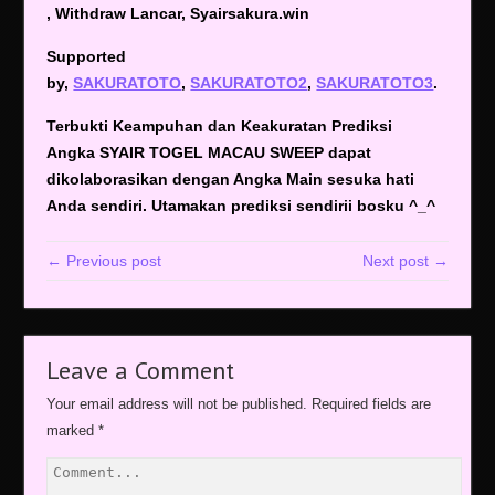
, Withdraw Lancar, Syairsakura.win
Supported
by,
SAKURATOTO
,
SAKURATOTO2
,
SAKURATOTO3
.
Terbukti Keampuhan dan Keakuratan Prediksi
Angka SYAIR TOGEL MACAU SWEEP dapat
dikolaborasikan dengan Angka Main sesuka hati
Anda sendiri. Utamakan prediksi sendirii bosku ^_^
← Previous post
Next post →
Leave a Comment
Your email address will not be published.
Required fields are
marked
*