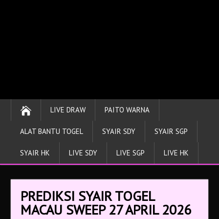
LIVE DRAW
PAITO WARNA
ALAT BANTU TOGEL
SYAIR SDY
SYAIR SGP
SYAIR HK
LIVE SDY
LIVE SGP
LIVE HK
PREDIKSI SYAIR TOGEL
MACAU SWEEP 27 APRIL 2026