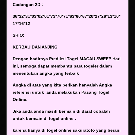
Cadangan 2D :
36*32*31*03*02*01*73*70*71*63*60*67*20*27*26*13*10*
17*16*12
SHIO:
KERBAU DAN ANJING
Dengan hadirnya Prediksi Togel MACAU SWEEP Hari
ini, semoga dapat membantu para togeler dalam
menentukan angka yang terbaik
Angka di atas yang kita berikan hanyalah Angka
referensi untuk anda melakukan Pasang Togel
Online.
Jika anda anda masih bermain di darat cobalah
untuk bermain di togel online .
karena hanya di togel online sakuratoto yang berani