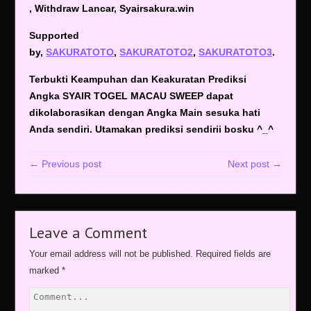
, Withdraw Lancar, Syairsakura.win
Supported
by,
SAKURATOTO
,
SAKURATOTO2
,
SAKURATOTO3
.
Terbukti Keampuhan dan Keakuratan Prediksi
Angka SYAIR TOGEL MACAU SWEEP dapat
dikolaborasikan dengan Angka Main sesuka hati
Anda sendiri. Utamakan prediksi sendirii bosku ^_^
← Previous post
Next post →
Leave a Comment
Your email address will not be published.
Required fields are
marked
*