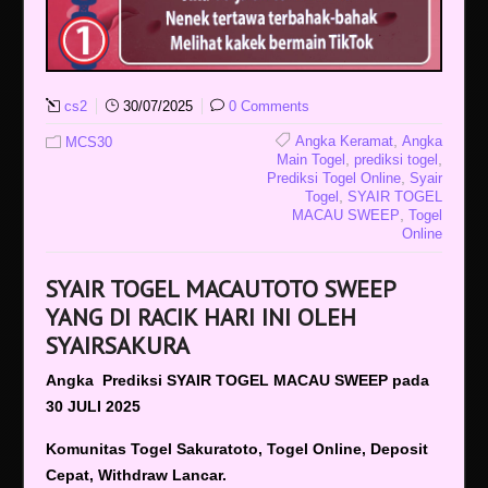
cs2
30/07/2025
0 Comments
,
Angka Keramat
Angka
MCS30
,
,
Main Togel
prediksi togel
,
Prediksi Togel Online
Syair
,
Togel
SYAIR TOGEL
,
MACAU SWEEP
Togel
Online
SYAIR TOGEL MACAUTOTO SWEEP
YANG DI RACIK HARI INI OLEH
SYAIRSAKURA
Angka Prediksi SYAIR TOGEL MACAU SWEEP pada
30
JULI
2025
Komunitas Togel Sakuratoto, Togel Online, Deposit
Cepat, Withdraw Lancar.