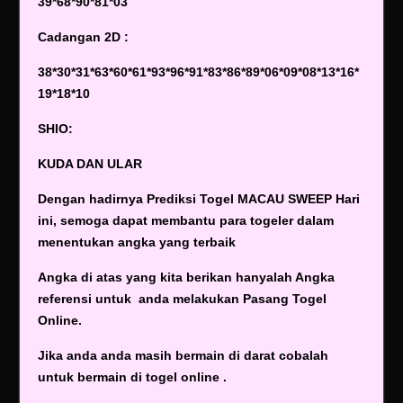
39*68*90*81*03
Cadangan 2D :
38*30*31*63*60*61*93*96*91*83*86*89*06*09*08*13*16*
19*18*10
SHIO:
KUDA DAN ULAR
Dengan hadirnya Prediksi Togel MACAU SWEEP Hari
ini, semoga dapat membantu para togeler dalam
menentukan angka yang terbaik
Angka di atas yang kita berikan hanyalah Angka
referensi untuk anda melakukan Pasang Togel
Online.
Jika anda anda masih bermain di darat cobalah
untuk bermain di togel online .