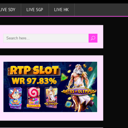
LIVE SDY
LIVE SGP
LIVE HK