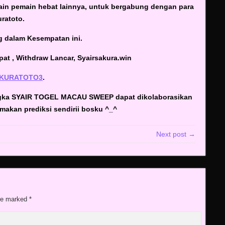
ain pemain hebat lainnya, untuk bergabung dengan para
ratoto.
 dalam Kesempatan ini.
pat , Withdraw Lancar, Syairsakura.win
KURATOTO3
.
ngka SYAIR TOGEL MACAU SWEEP dapat dikolaborasikan
makan prediksi sendirii bosku ^_^
Next post →
are marked
*