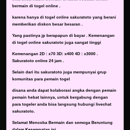
bermain di togel online .
karena hanya di togel online sakuratoto yang berani
memberikan diskon besar besaran .
Yang pastinya jp berapapun di bayar . Kemenangan
di togel online sakuratoto juga sangat tinggi
Kemenangan 2D : x70 3D: x400 4D : x3000 .
Sakuratoto online 24 jam .
Selain dari itu sakuratoto juga mempunyai grup
komunitas para pemain togel
disana anda dapat kolaborasi angka dengan pemain
pemain hebat lainnya, untuk bergabung dengan
para togeler anda bisa langsung hubungi livechat
sakuratoto.
Selamat Mencoba Bermain dan semoga Beruntung
dalam Kesempatan ini.