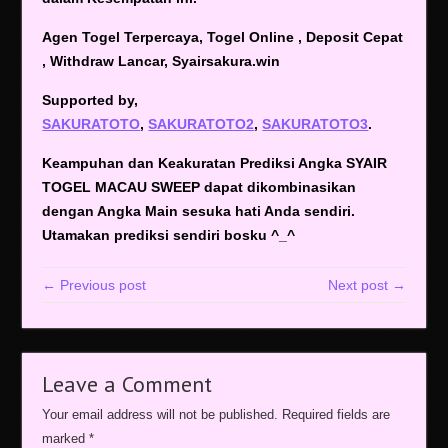
Agen Togel Terpercaya, Togel Online , Deposit Cepat
, Withdraw Lancar, Syairsakura.win
Supported by,
SAKURATOTO
,
SAKURATOTO2
,
SAKURATOTO3
.
Keampuhan dan Keakuratan Prediksi Angka SYAIR
TOGEL MACAU SWEEP dapat dikombinasikan
dengan Angka Main sesuka hati Anda sendiri.
Utamakan prediksi sendiri bosku ^_^
← Previous post
Next post →
Leave a Comment
Your email address will not be published.
Required fields are
marked
*