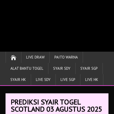
LIVE DRAW
PAITO WARNA
ALAT BANTU TOGEL
SYAIR SDY
SYAIR SGP
SYAIR HK
LIVE SDY
LIVE SGP
LIVE HK
PREDIKSI SYAIR TOGEL
SCOTLAND 03 AGUSTUS 2025