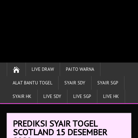
LIVE DRAW
PAITO WARNA
ALAT BANTU TOGEL
SYAIR SDY
SYAIR SGP
SYAIR HK
LIVE SDY
LIVE SGP
LIVE HK
PREDIKSI SYAIR TOGEL
SCOTLAND 15 DESEMBER