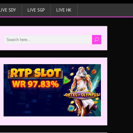
LIVE SDY
LIVE SGP
LIVE HK