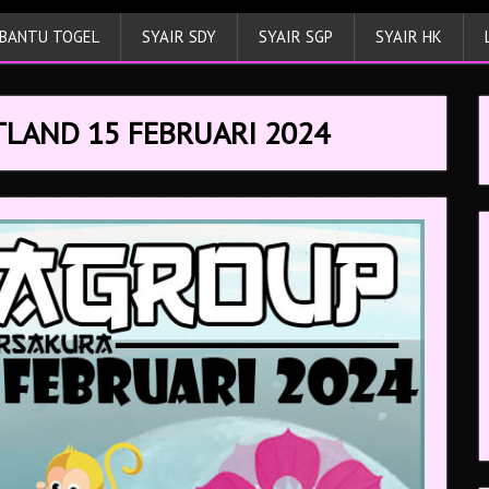
 BANTU TOGEL
SYAIR SDY
SYAIR SGP
SYAIR HK
TLAND 15 FEBRUARI 2024