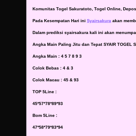
Komunitas Togel Sakuratoto, Togel Online, Depos
Pada Kesempatan Hari ini
Syairsakura
akan member
Dalam prediksi syairsakura kali ini akan menump
Angka Main Paling Jitu dan Tepat SYAIR TOGEL S
Angka Main : 4 5 7 8 9 3
Colok Bebas : 4 & 3
Colok Macau : 45 & 93
TOP 5Line :
45*57*78*89*93
Bom 5Line :
47*58*79*83*94