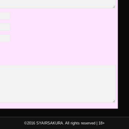
©2016 SYAIRSAKURA. All rights reserved | 18+