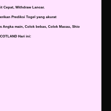
it Cepat, Withdraw Lancar.
ikan Prediksi Togel yang akurat
as Angka main, Colok bebas, Colok Macau, Shio
COTLAND Hari ini: