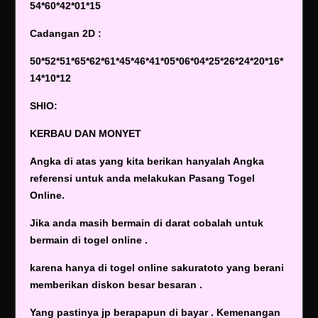
54*60*42*01*15
Cadangan 2D :
50*52*51*65*62*61*45*46*41*05*06*04*25*26*24*20*16*
14*10*12
SHIO:
KERBAU DAN MONYET
Angka di atas yang kita berikan hanyalah Angka
referensi untuk anda melakukan Pasang Togel
Online.
Jika anda masih bermain di darat cobalah untuk
bermain di togel online .
karena hanya di togel online sakuratoto yang berani
memberikan diskon besar besaran .
Yang pastinya jp berapapun di bayar . Kemenangan