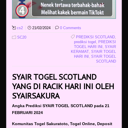
cs2
21/02/2024
0 Comments
,
PREDIKSI SCOTLAND
SC20
,
prediksi togel
PREDIKSI
,
TOGEL HARI INI
SYAIR
,
KERAMAT
SYAIR TOGEL
,
HARI INI
SYAIR TOGEL
SCOTLAND
SYAIR TOGEL SCOTLAND
YANG DI RACIK HARI INI OLEH
SYAIRSAKURA
Angka Prediksi SYAIR TOGEL SCOTLAND pada 21
FEBRUARI 2024
Komunitas Togel Sakuratoto, Togel Online, Deposit