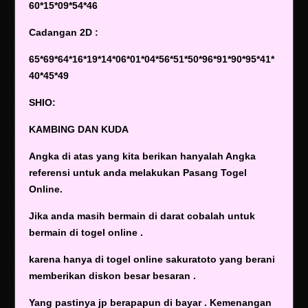
60*15*09*54*46
Cadangan 2D :
65*69*64*16*19*14*06*01*04*56*51*50*96*91*90*95*41*
40*45*49
SHIO:
KAMBING DAN KUDA
Angka di atas yang kita berikan hanyalah Angka
referensi untuk anda melakukan Pasang Togel
Online.
Jika anda masih bermain di darat cobalah untuk
bermain di togel online .
karena hanya di togel online sakuratoto yang berani
memberikan diskon besar besaran .
Yang pastinya jp berapapun di bayar . Kemenangan