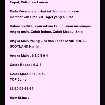
Cepat, Withdraw Lancar.
Pada Kesempatan Hari ini
Syairsakura
akan
memberikan Prediksi Togel yang akurat
Dalam prediksi syairsakura kali ini akan menumpas
Angka main, Colok bebas, Colok Macau, Shio
Angka Main Paling Jitu dan Tepat SYAIR TOGEL
SCOTLAND Hari ini:
Angka Main : 6 1 0 5 9 4
Colok Bebas : 6 & 4
Colok Macau : 10 & 59
TOP 5Line :
61*10*05*59*94
Bom 5Line :