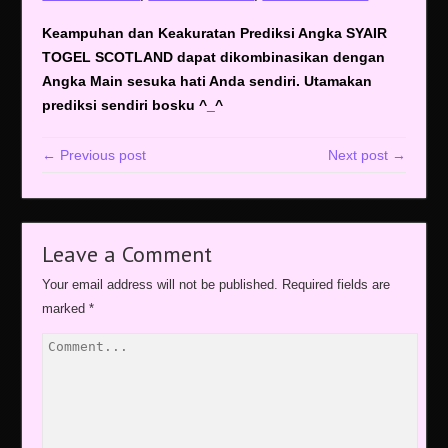
Keampuhan dan Keakuratan Prediksi Angka SYAIR
TOGEL SCOTLAND dapat dikombinasikan dengan
Angka Main sesuka hati Anda sendiri. Utamakan
prediksi sendiri bosku ^_^
← Previous post
Next post →
Leave a Comment
Your email address will not be published.
Required fields are
marked
*