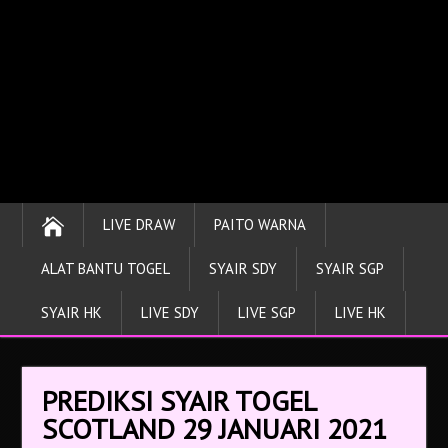
LIVE DRAW
PAITO WARNA
ALAT BANTU TOGEL
SYAIR SDY
SYAIR SGP
SYAIR HK
LIVE SDY
LIVE SGP
LIVE HK
PREDIKSI SYAIR TOGEL
SCOTLAND 29 JANUARI 2021