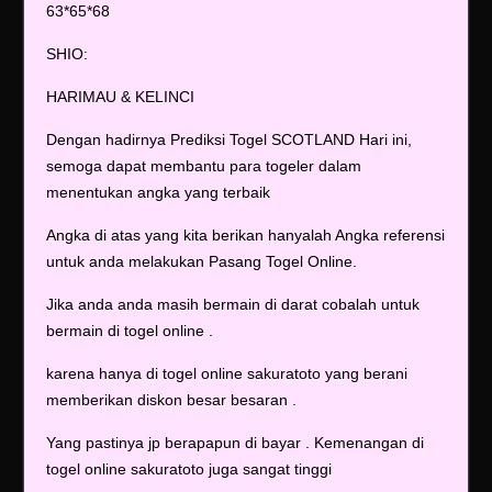
63*65*68
SHIO:
HARIMAU & KELINCI
Dengan hadirnya Prediksi Togel SCOTLAND Hari ini,
semoga dapat membantu para togeler dalam
menentukan angka yang terbaik
Angka di atas yang kita berikan hanyalah Angka referensi
untuk anda melakukan Pasang Togel Online.
Jika anda anda masih bermain di darat cobalah untuk
bermain di togel online .
karena hanya di togel online sakuratoto yang berani
memberikan diskon besar besaran .
Yang pastinya jp berapapun di bayar . Kemenangan di
togel online sakuratoto juga sangat tinggi