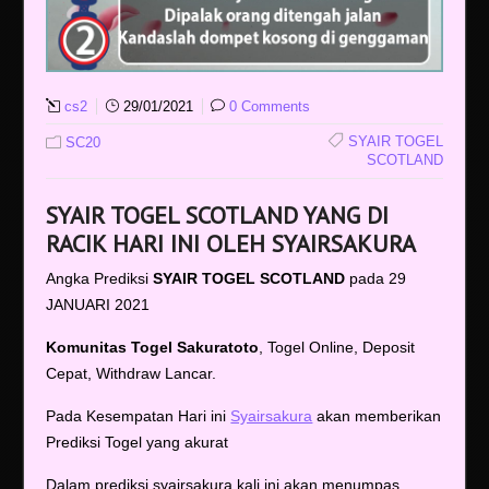
cs2
29/01/2021
0 Comments
SYAIR TOGEL
SC20
SCOTLAND
SYAIR TOGEL SCOTLAND YANG DI
RACIK HARI INI OLEH SYAIRSAKURA
Angka Prediksi
SYAIR TOGEL SCOTLAND
pada 29
JANUARI 2021
Komunitas Togel Sakuratoto
, Togel Online, Deposit
Cepat, Withdraw Lancar.
Pada Kesempatan Hari ini
Syairsakura
akan memberikan
Prediksi Togel yang akurat
Dalam prediksi syairsakura kali ini akan menumpas