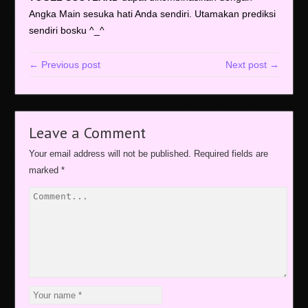
Angka Main sesuka hati Anda sendiri. Utamakan prediksi
sendiri bosku ^_^
← Previous post
Next post →
Leave a Comment
Your email address will not be published.
Required fields are
marked
*