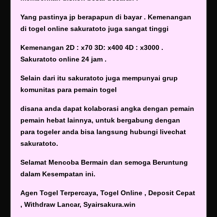
Yang pastinya jp berapapun di bayar . Kemenangan
di togel online sakuratoto juga sangat tinggi
Kemenangan 2D : x70 3D: x400 4D : x3000 .
Sakuratoto online 24 jam .
Selain dari itu sakuratoto juga mempunyai grup
komunitas para pemain togel
disana anda dapat kolaborasi angka dengan pemain
pemain hebat lainnya, untuk bergabung dengan
para togeler anda bisa langsung hubungi livechat
sakuratoto.
Selamat Mencoba Bermain dan semoga Beruntung
dalam Kesempatan ini.
Agen Togel Terpercaya, Togel Online , Deposit Cepat
, Withdraw Lancar, Syairsakura.win