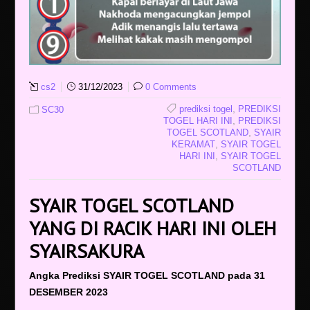
cs2
31/12/2023
0 Comments
,
prediksi togel
PREDIKSI
SC30
,
TOGEL HARI INI
PREDIKSI
,
TOGEL SCOTLAND
SYAIR
,
KERAMAT
SYAIR TOGEL
,
HARI INI
SYAIR TOGEL
SCOTLAND
SYAIR TOGEL SCOTLAND
YANG DI RACIK HARI INI OLEH
SYAIRSAKURA
Angka Prediksi SYAIR TOGEL SCOTLAND pada 31
DESEMBER 2023