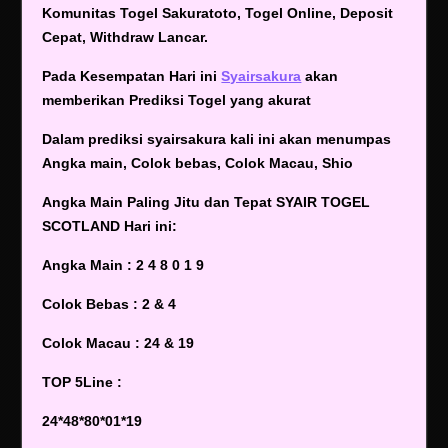
Komunitas Togel Sakuratoto, Togel Online, Deposit
Cepat, Withdraw Lancar.
Pada Kesempatan Hari ini
Syairsakura
akan
memberikan Prediksi Togel yang akurat
Dalam prediksi syairsakura kali ini akan menumpas
Angka main, Colok bebas, Colok Macau, Shio
Angka Main Paling Jitu dan Tepat SYAIR TOGEL
SCOTLAND Hari ini:
Angka Main : 2 4 8 0 1 9
Colok Bebas : 2 & 4
Colok Macau : 24 & 19
TOP 5Line :
24*48*80*01*19