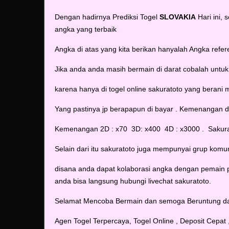
Dengan hadirnya Prediksi Togel
SLOVAKIA
Hari ini,
angka yang terbaik
Angka di atas yang kita berikan hanyalah Angka refe
Jika anda anda masih bermain di darat cobalah untuk 
karena hanya di togel online sakuratoto yang berani
Yang pastinya jp berapapun di bayar . Kemenangan di 
Kemenangan 2D : x70 3D: x400 4D : x3000 . Sakurat
Selain dari itu sakuratoto juga mempunyai grup komu
disana anda dapat kolaborasi angka dengan pemain p
anda bisa langsung hubungi livechat sakuratoto.
Selamat Mencoba Bermain dan semoga Beruntung da
Agen Togel Terpercaya, Togel Online , Deposit Cepat 