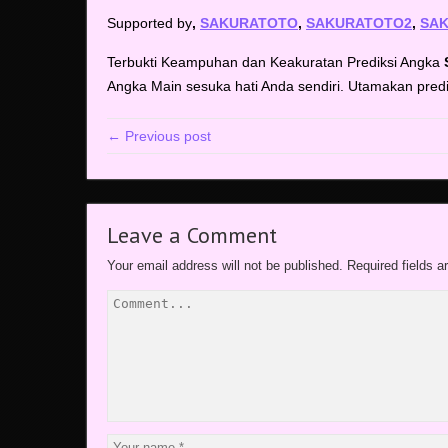
Supported by
,
SAKURATOTO
,
SAKURATOTO2
,
SA
Terbukti Keampuhan dan Keakuratan Prediksi Angka
Angka Main sesuka hati Anda sendiri. Utamakan predik
← Previous post
Leave a Comment
Your email address will not be published.
Required fields 