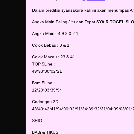
Dalam prediksi syairsakura kali ini akan menumpas 
Angka Main Paling Jitu dan Tepat
SYAIR TOGEL SL
Angka Main : 4 9 3 0 2 1
Colok Bebas : 3 & 1
Colok Macau : 23 & 41
TOP 5Line :
49*93*30*02*21
Bom 5Line :
12*20*03*39*94
Cadangan 2D :
43*40*42*41*94*90*92*91*34*39*32*31*04*09*03*01*
SHIO:
BABi & TIKUS