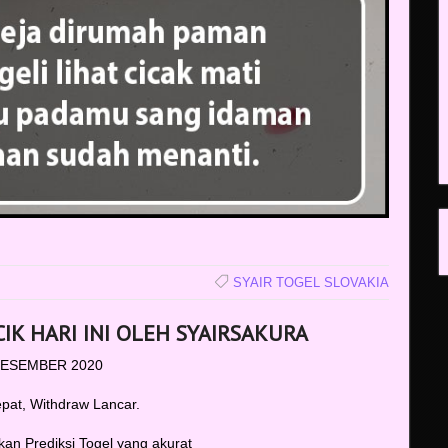
SYAIR TOGEL SLOVAKIA
CIK HARI INI OLEH SYAIRSAKURA
DESEMBER 2020
epat, Withdraw Lancar.
n Prediksi Togel yang akurat