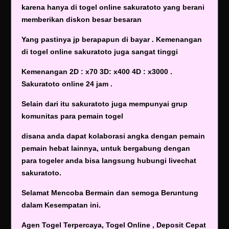
karena hanya di togel online sakuratoto yang berani
memberikan diskon besar besaran
Yang pastinya jp berapapun di bayar . Kemenangan
di togel online sakuratoto juga sangat tinggi
Kemenangan 2D : x70 3D: x400 4D : x3000 .
Sakuratoto online 24 jam .
Selain dari itu sakuratoto juga mempunyai grup
komunitas para pemain togel
disana anda dapat kolaborasi angka dengan pemain
pemain hebat lainnya, untuk bergabung dengan
para togeler anda bisa langsung hubungi livechat
sakuratoto.
Selamat Mencoba Bermain dan semoga Beruntung
dalam Kesempatan ini.
Agen Togel Terpercaya, Togel Online , Deposit Cepat