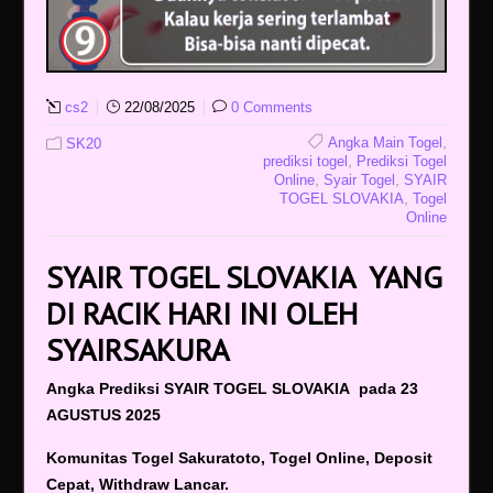
cs2
22/08/2025
0 Comments
,
Angka Main Togel
SK20
,
prediksi togel
Prediksi Togel
,
,
Online
Syair Togel
SYAIR
,
TOGEL SLOVAKIA
Togel
Online
SYAIR TOGEL SLOVAKIA YANG
DI RACIK HARI INI OLEH
SYAIRSAKURA
Angka Prediksi SYAIR TOGEL SLOVAKIA pada 23
AGUSTUS 2025
Komunitas Togel Sakuratoto, Togel Online, Deposit
Cepat, Withdraw Lancar.