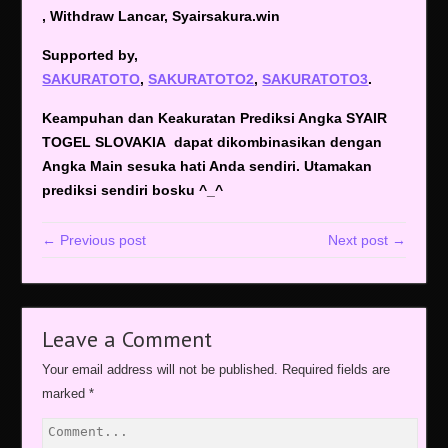
, Withdraw Lancar, Syairsakura.win
Supported by,
SAKURATOTO
,
SAKURATOTO2
,
SAKURATOTO3
.
Keampuhan dan Keakuratan Prediksi Angka SYAIR
TOGEL SLOVAKIA dapat dikombinasikan dengan
Angka Main sesuka hati Anda sendiri. Utamakan
prediksi sendiri bosku ^_^
← Previous post
Next post →
Leave a Comment
Your email address will not be published.
Required fields are
marked
*