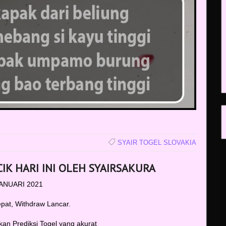
SYAIR TOGEL SLOVAKIA
CIK HARI INI OLEH SYAIRSAKURA
ANUARI 2021
epat, Withdraw Lancar.
n Prediksi Togel yang akurat