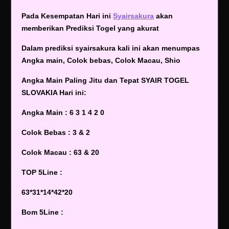
Pada Kesempatan Hari ini
Syairsakura
akan
memberikan Prediksi Togel yang akurat
Dalam prediksi syairsakura kali ini akan menumpas
Angka main, Colok bebas, Colok Macau, Shio
Angka Main Paling Jitu dan Tepat SYAIR TOGEL
SLOVAKIA Hari ini:
Angka Main : 6 3 1 4 2 0
Colok Bebas : 3 & 2
Colok Macau : 63 & 20
TOP 5Line :
63*31*14*42*20
Bom 5Line :