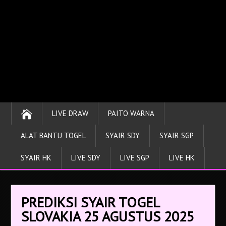
LIVE DRAW
PAITO WARNA
ALAT BANTU TOGEL
SYAIR SDY
SYAIR SGP
SYAIR HK
LIVE SDY
LIVE SGP
LIVE HK
PREDIKSI SYAIR TOGEL
SLOVAKIA 25 AGUSTUS 2025