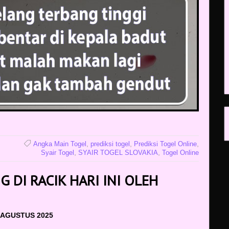
,
,
,
Angka Main Togel
prediksi togel
Prediksi Togel Online
,
,
Syair Togel
SYAIR TOGEL SLOVAKIA
Togel Online
 DI RACIK HARI INI OLEH
9 AGUSTUS 2025