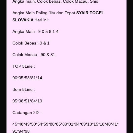
Angka main, Colok bebas, Colok Macau, Shio
Angka Main Paling Jitu dan Tepat
SYAIR TOGEL
SLOVAKIA
Hari ini:
Angka Main : 9 0 5 8 1 4
Colok Bebas : 9 & 1
Colok Macau : 90 & 81
TOP 5Line :
90*05*58*81*14
Bom 5Line :
95*08*51*84*19
Cadangan 2D :
45*48*49*50*54*59*80*85*89*01*04*09*10*15*18*40*41*
91*94*98