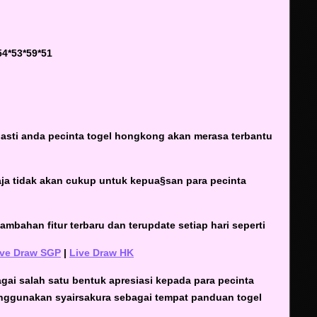
54*53*59*51
pasti anda pecinta togel hongkong akan merasa terbantu
a tidak akan cukup untuk kepua§san para pecinta
mbahan fitur terbaru dan terupdate setiap hari seperti
ive Draw SGP
|
Live Draw HK
gai salah satu bentuk apresiasi kepada para pecinta
enggunakan syairsakura sebagai tempat panduan togel