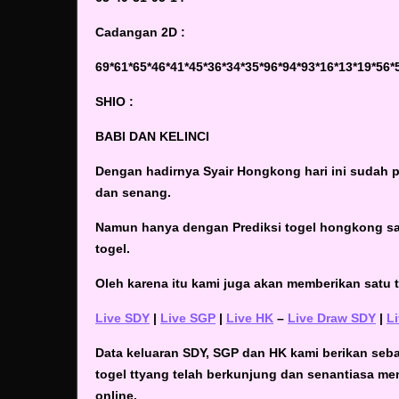
Cadangan 2D :
69*61*65*46*41*45*36*34*35*96*94*93*16*13*19*56*
SHIO :
BABI DAN KELINCI
Dengan hadirnya Syair Hongkong hari ini sudah 
dan senang.
Namun hanya dengan Prediksi togel hongkong saj
togel.
Oleh karena itu kami juga akan memberikan satu ta
Live SDY
|
Live SGP
|
Live HK
–
Live Draw SDY
|
L
Data keluaran SDY, SGP dan HK kami berikan seba
togel ttyang telah berkunjung dan senantiasa m
online.