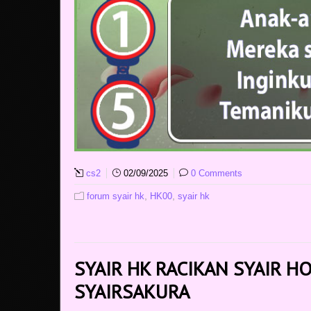
cs2
02/09/2025
0 Comments
,
,
forum syair hk
HK00
syair hk
SYAIR HK RACIKAN SYAIR H
SYAIRSAKURA