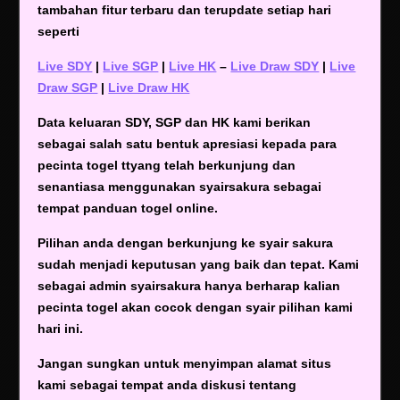
tambahan fitur terbaru dan terupdate setiap hari
seperti
Live SDY
|
Live SGP
|
Live HK
–
Live Draw SDY
|
Live
Draw SGP
|
Live Draw HK
Data keluaran SDY, SGP dan HK kami berikan
sebagai salah satu bentuk apresiasi kepada para
pecinta togel ttyang telah berkunjung dan
senantiasa menggunakan syairsakura sebagai
tempat panduan togel online.
Pilihan anda dengan berkunjung ke syair sakura
sudah menjadi keputusan yang baik dan tepat. Kami
sebagai admin syairsakura hanya berharap kalian
pecinta togel akan cocok dengan syair pilihan kami
hari ini.
Jangan sungkan untuk menyimpan alamat situs
kami sebagai tempat anda diskusi tentang