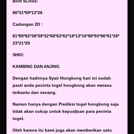
Bom 5Lines:
86*31*69*12*26
Cadangan 2D :
81*89*82*38*39*32*68*63*62*18*13*16*98*93*96*91*28*
23*21*29
SHIO:
KAMBING DAN ANJING
Dengan hadirnya Syair Hongkong hari ini sudah
pasti anda pecinta togel hongkong akan merasa
terbantu dan senang.
Namun hanya dengan Prediksi togel hongkong saja
tidak akan cukup untuk kepua§san para pecinta
togel.
Oleh karena itu kami juga akan memberikan satu