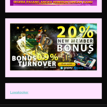
Luwakpoker