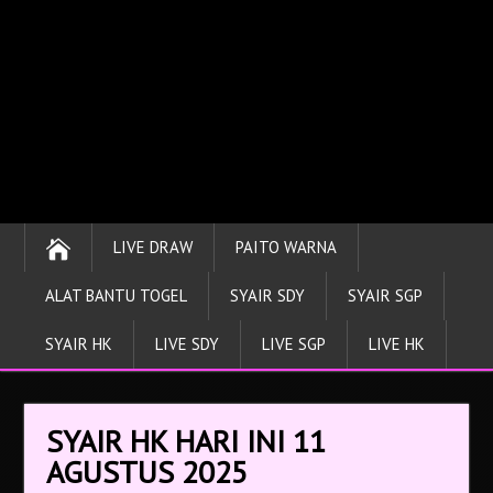
LIVE DRAW
PAITO WARNA
ALAT BANTU TOGEL
SYAIR SDY
SYAIR SGP
SYAIR HK
LIVE SDY
LIVE SGP
LIVE HK
SYAIR HK HARI INI 11
AGUSTUS 2025