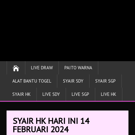
LIVE DRAW
PAITO WARNA
ALAT BANTU TOGEL
SYAIR SDY
SYAIR SGP
SYAIR HK
LIVE SDY
LIVE SGP
LIVE HK
SYAIR HK HARI INI 14
FEBRUARI 2024