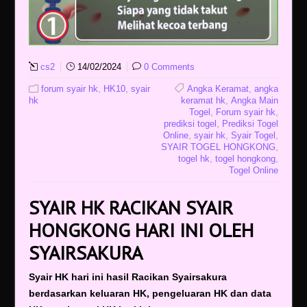
cs2
14/02/2024
0 Comments
,
,
,
forum syair hk
HK10
syair
Angka Keramat
angka
,
hk
keramat hk
Angka Main
,
,
Togel
Forum syair hk
,
prediksi togel
Prediksi Togel
,
,
,
Online
syair hk
Syair Togel
,
SYAIR TOGEL HONGKONG
,
,
togel hk
togel hongkong
Togel Online
SYAIR HK RACIKAN SYAIR
HONGKONG HARI INI OLEH
SYAIRSAKURA
Syair HK hari ini hasil Racikan Syairsakura
berdasarkan keluaran HK, pengeluaran HK dan data