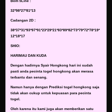
Bom 5Line :
32*98*27*81*13
Cadangan 2D :
38*37*31*93*97*91*23*29*21*83*89*82*73*79*72*78*19*
12*18*17
SHIO:
HARIMAU DAN KUDA
Dengan hadirnya Syair Hongkong hari ini sudah
pasti anda pecinta togel hongkong akan merasa
terbantu dan senang.
Namun hanya dengan Prediksi togel hongkong saja
tidak akan cukup untuk kepuasan para pecinta
togel.
Oleh karena itu kami juga akan memberikan satu