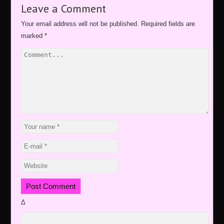
Leave a Comment
Your email address will not be published.
Required fields are
marked
*
Δ