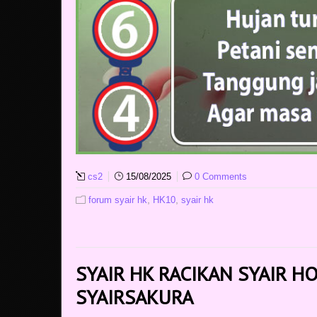
cs2
15/08/2025
0 Comments
,
,
forum syair hk
HK10
syair hk
SYAIR HK RACIKAN SYAIR H
SYAIRSAKURA