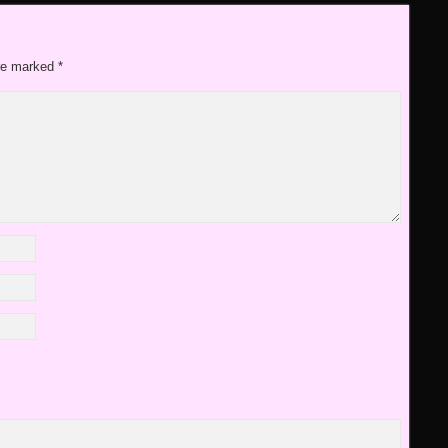
are marked
*