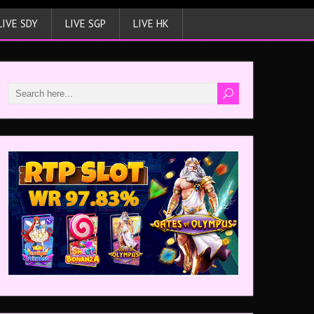
LIVE SDY
LIVE SGP
LIVE HK