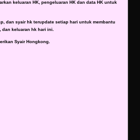
asarkan keluaran HK, pengeluaran HK dan data HK untuk
gp, dan syair hk terupdate setiap hari untuk membantu
dan keluaran hk hari ini.
erikan Syair Hongkong.