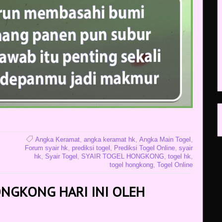
,
,
,
Angka Keramat
angka keramat hk
Angka Main Togel
,
,
,
Forum syair hk
prediksi togel
Prediksi Togel Online
syair
,
,
,
,
hk
Syair Togel
SYAIR TOGEL HONGKONG
togel hk
,
togel hongkong
Togel Online
ONGKONG HARI INI OLEH