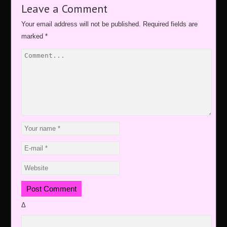
Leave a Comment
Your email address will not be published.
Required fields are
marked
*
Δ