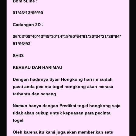
Bom 5Line :
01*46*13*69*90
Cadangan 2D :
06*03*09*40*43*49*10*14*19*60*64*61*30*34*31*36*94*
91*96*93
SHIO:
KERBAU DAN HARIMAU
Dengan hadirnya Syair Hongkong hari ini sudah
pasti anda pecinta togel hongkong akan merasa
terbantu dan senang.
Namun hanya dengan Prediksi togel hongkong saja
tidak akan cukup untuk kepuasan para pecinta
togel.
Oleh karena itu kami juga akan memberikan satu