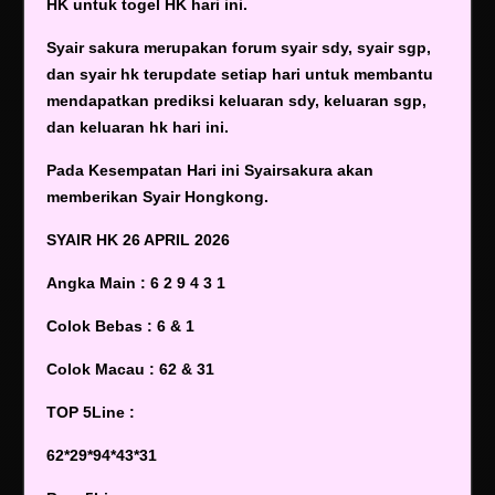
HK untuk togel HK hari ini.
Syair sakura merupakan forum syair sdy, syair sgp,
dan syair hk terupdate setiap hari untuk membantu
mendapatkan prediksi keluaran sdy, keluaran sgp,
dan keluaran hk hari ini.
Pada Kesempatan Hari ini Syairsakura akan
memberikan Syair Hongkong.
SYAIR HK 26 APRIL 2026
Angka Main : 6 2 9 4 3 1
Colok Bebas : 6 & 1
Colok Macau : 62 & 31
TOP 5Line :
62*29*94*43*31