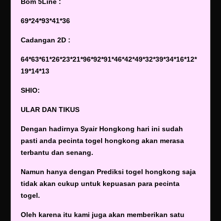
Bom 5Line :
69*24*93*41*36
Cadangan 2D :
64*63*61*26*23*21*96*92*91*46*42*49*32*39*34*16*12*
19*14*13
SHIO:
ULAR DAN TIKUS
Dengan hadirnya Syair Hongkong hari ini sudah
pasti anda pecinta togel hongkong akan merasa
terbantu dan senang.
Namun hanya dengan Prediksi togel hongkong saja
tidak akan cukup untuk kepuasan para pecinta
togel.
Oleh karena itu kami juga akan memberikan satu