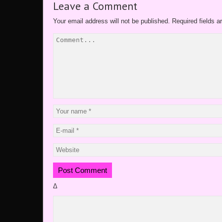
Leave a Comment
Your email address will not be published.
Required fields 
Δ