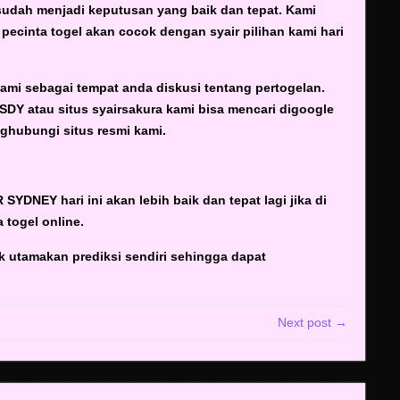
sudah menjadi keputusan yang baik dan tepat. Kami
pecinta togel akan cocok dengan syair pilihan kami hari
mi sebagai tempat anda diskusi tentang pertogelan.
SDY atau situs syairsakura kami bisa mencari digoogle
ghubungi situs resmi kami.
DNEY hari ini akan lebih baik dan tepat lagi jika di
 togel online.
k utamakan prediksi sendiri sehingga dapat
Next post →