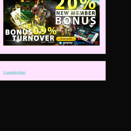
Luwakpoker