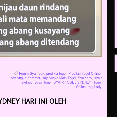
,
,
,
Forum Syair sdy
prediksi togel
Prediksi Togel Online
,
,
,
sdy Angka Keramat
sdy Angka Main Togel
Syair sdy
syair
,
,
,
sydney
Syair Togel
SYAIR TOGEL SYDNEY
Togel
,
Online
togel sdy
YDNEY HARI INI OLEH