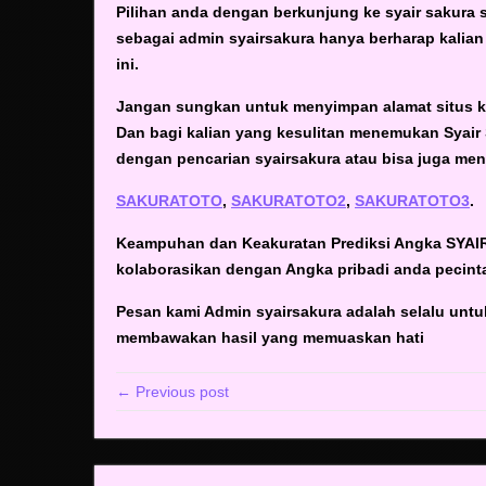
Pilihan anda dengan berkunjung ke syair sakura 
sebagai admin syairsakura hanya berharap kalian 
ini.
Jangan sungkan untuk menyimpan alamat situs ka
Dan bagi kalian yang kesulitan menemukan Syair 
dengan pencarian syairsakura atau bisa juga men
SAKURATOTO
,
SAKURATOTO2
,
SAKURATOTO3
.
Keampuhan dan Keakuratan Prediksi Angka SYAIR SY
kolaborasikan dengan Angka pribadi anda pecinta
Pesan kami Admin syairsakura adalah selalu untu
membawakan hasil yang memuaskan hati
← Previous post