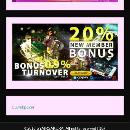
Luwakpoker
©2016 SYAIRSAKURA. All rights reserved | 18+