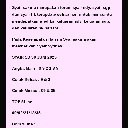
Syair sakura merupakan forum syair sdy, syair sgp,
dan syair hk terupdate setiap hari untuk membantu
mendapatkan prediksi keluaran sdy, keluaran sgp,
dan keluaran hk hari ini.
Pada Kesempatan Hari ini Syairsakura akan
memberikan Syair Sydney.
SYAIR SD 30 JUNI 2025
Angka Main : 0 9 2 1 3 5
Colok Bebas : 9 & 3
Colok Macau : 09 & 35
TOP 5Line :
09*92*21*13*35
Bom 5Line :