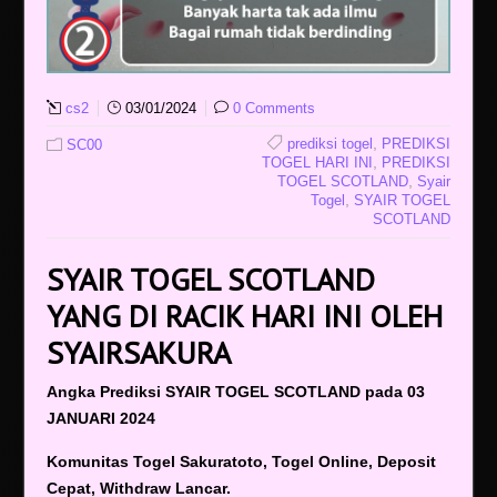
cs2
03/01/2024
0 Comments
,
prediksi togel
PREDIKSI
SC00
,
TOGEL HARI INI
PREDIKSI
,
TOGEL SCOTLAND
Syair
,
Togel
SYAIR TOGEL
SCOTLAND
SYAIR TOGEL SCOTLAND
YANG DI RACIK HARI INI OLEH
SYAIRSAKURA
Angka Prediksi SYAIR TOGEL SCOTLAND pada 03
JANUARI 2024
Komunitas Togel Sakuratoto, Togel Online, Deposit
Cepat, Withdraw Lancar.