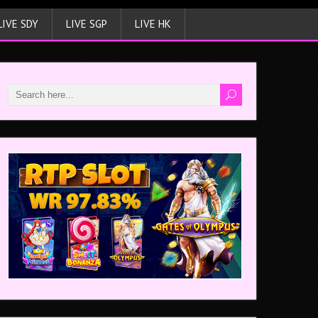
LIVE SDY
LIVE SGP
LIVE HK