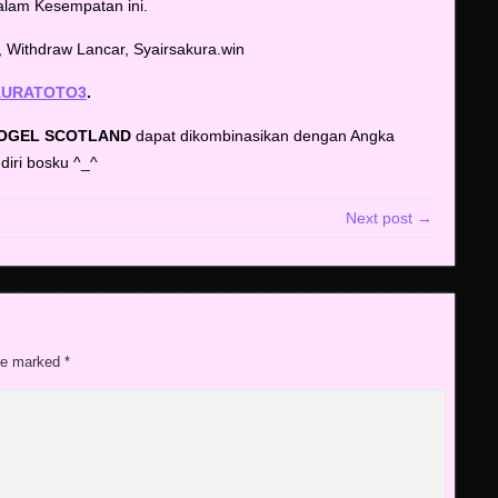
lam Kesempatan ini.
, Withdraw Lancar, Syairsakura.win
KURATOTO3
.
TOGEL SCOTLAND
dapat dikombinasikan dengan Angka
diri bosku ^_^
Next post →
are marked
*