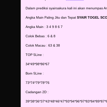
Dalam prediksi syairsakura kali ini akan menumpas 
Angka Main Paling Jitu dan Tepat
SYAIR TOGEL SC
Angka Main : 3 4 9 8 6 7
Colok Bebas : 6 & 8
Colok Macau : 63 & 38
TOP 5Line :
34*49*98*86*67
Bom 5Line :
73*74*79*78*76
Cadangan 2D :
39*38*36*37*43*48*46*47*93*94*96*97*83*84*89*87*