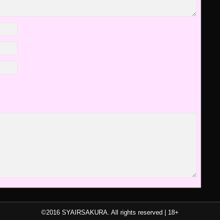
©2016 SYAIRSAKURA. All rights reserved | 18+