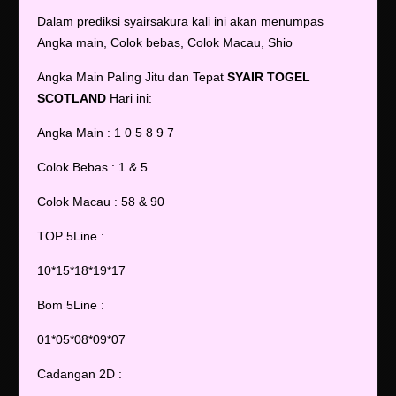
Dalam prediksi syairsakura kali ini akan menumpas
Angka main, Colok bebas, Colok Macau, Shio
Angka Main Paling Jitu dan Tepat
SYAIR TOGEL
SCOTLAND
Hari ini:
Angka Main : 1 0 5 8 9 7
Colok Bebas : 1 & 5
Colok Macau : 58 & 90
TOP 5Line :
10*15*18*19*17
Bom 5Line :
01*05*08*09*07
Cadangan 2D :