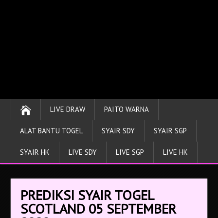
LIVE DRAW
PAITO WARNA
ALAT BANTU TOGEL
SYAIR SDY
SYAIR SGP
SYAIR HK
LIVE SDY
LIVE SGP
LIVE HK
PREDIKSI SYAIR TOGEL
SCOTLAND 05 SEPTEMBER