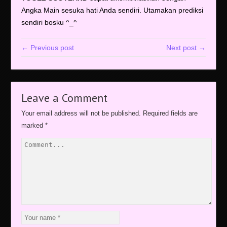
Angka Main sesuka hati Anda sendiri. Utamakan prediksi
sendiri bosku ^_^
← Previous post
Next post →
Leave a Comment
Your email address will not be published.
Required fields are
marked
*