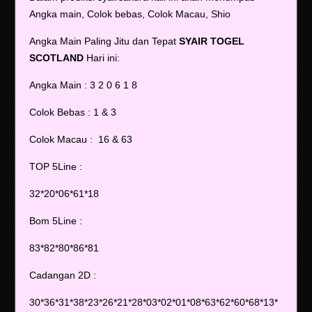
Angka main, Colok bebas, Colok Macau, Shio
Angka Main Paling Jitu dan Tepat
SYAIR TOGEL
SCOTLAND
Hari ini:
Angka Main : 3 2 0 6 1 8
Colok Bebas : 1 & 3
Colok Macau : 16 & 63
TOP 5Line :
32*20*06*61*18
Bom 5Line :
83*82*80*86*81
Cadangan 2D :
30*36*31*38*23*26*21*28*03*02*01*08*63*62*60*68*13*