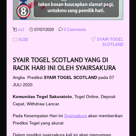
cs2
07/07/2020
0 Comments
SYAIR TOGEL
SC00
SCOTLAND
SYAIR TOGEL SCOTLAND YANG DI
RACIK HARI INI OLEH SYAIRSAKURA
Angka Prediksi
SYAIR TOGEL SCOTLAND
pada 07
JULI 2020
Komunitas Togel Sakuratoto
, Togel Online, Deposit
Cepat, Withdraw Lancar.
Pada Kesempatan Hari ini
Syairsakura
akan memberikan
Prediksi Togel yang akurat
Dalam prediksi syairsakura kali ini akan menumpas